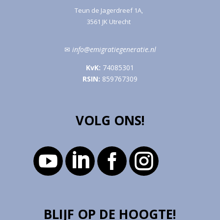
Teun de Jagerdreef 1A,
3561 JK Utrecht
✉
info@emigratiegeneratie.nl
KvK:
74085301
RSIN:
859767309
VOLG ONS!




BLIJF OP DE HOOGTE!